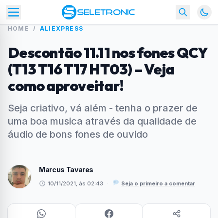
HOME
/
ALIEXPRESS
Descontão 11.11 nos fones QCY
(T13 T16 T17 HT03) – Veja
como aproveitar!
Seja criativo, vá além - tenha o prazer de
uma boa musica através da qualidade de
áudio de bons fones de ouvido
Marcus Tavares
10/11/2021, às 02:43
·
Seja o primeiro a comentar