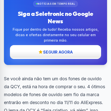
NOTÍCIAS EM TEMPO REAL
Siga a Seletronic no Google
News
Fique por dentro de tudo! Receba nossos artigos,
dicas e ofertas diretamente no seu celular em
primeira mão.
SEGUIR AGORA
Se você ainda não tem um dos fones de ouvido
da QCY, está na hora de comprar o seu. 4 ótimos
modelos de fones de ouvido sem fio da marca
entrarão em desconto no
dia 11/11 do AliExpress
.
O lema da QCY é “Seja criativo, vá além”, isso