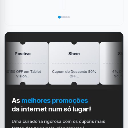
sociais
os
de
de
jogo
sem
ícones
memória
PS4
que
precisar
da
de
só
marcou
salvar
área
Pokémon
Recebe
sua
no
de
da
Elogio
dispositivo
trabalho
SanDisk
na
vida
no
Minha
gamer
#windows
Mesa
#ps4
#playstation
#carregador
Shein
Shopee
ablet
Cupom de Desconto 50%
6% OFF na Loja
2
OFF...
Soundpeats...
As
melhores promoções
da internet num só lugar!
Uma curadoria rigorosa com os cupons mais