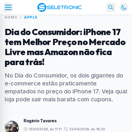
HOME
/
APPLE
Dia do Consumidor: iPhone 17
tem Melhor Preço no Mercado
Livre mas Amazon não fica
para trás!
No Dia do Consumidor, os dois gigantes do
e-commerce estão praticamente
empatados no preço do iPhone 17. Veja qual
loja pode sair mais barata com cupons.
Rogério Tavares
15/03/2026, às 11:11
22/04/2026, às 16:20
·