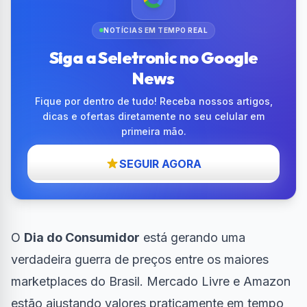
NOTÍCIAS EM TEMPO REAL
Siga a Seletronic no Google
News
Fique por dentro de tudo! Receba nossos artigos,
dicas e ofertas diretamente no seu celular em
primeira mão.
SEGUIR AGORA
O
Dia do Consumidor
está gerando uma
verdadeira guerra de preços entre os maiores
marketplaces do Brasil. Mercado Livre e Amazon
estão ajustando valores praticamente em tempo