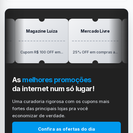
gamer
#windows
Mesa
#ps4
#playstation
#carregador
Magazine Luiza
Mercado Livre
Posi
R$150 OFF 
Cupom R$ 100 OFF em...
25% OFF em compras a...
Visio
As
melhores promoções
da internet num só lugar!
Uma curadoria rigorosa com os cupons mais
fortes das principais lojas pra você
economizar de verdade.
Confira as ofertas do dia