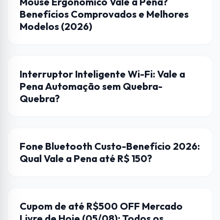
Mouse Ergonômico Vale a Pena?
Benefícios Comprovados e Melhores
Modelos (2026)
AUTOMAÇÃO
Interruptor Inteligente Wi-Fi: Vale a
Pena Automação sem Quebra-
Quebra?
FONES DE OUVIDO
Fone Bluetooth Custo-Benefício 2026:
Qual Vale a Pena até R$ 150?
CUPONS DE DESCONTO
Cupom de até R$500 OFF Mercado
Livre de Hoje (05/08): Todos os