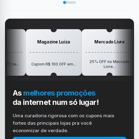
sua
no
de
da
Elogio
dispositivo
trabalho
SanDisk
na
vida
no
Minha
gamer
#windows
Mesa
#ps4
#playstation
#carregador
Magazine Luiza
Mercado Livre
25% OFF no Mercado
R$150
.
Cupom R$ 100 OFF em...
Livre...
As
melhores promoções
da internet num só lugar!
Uma curadoria rigorosa com os cupons mais
fortes das principais lojas pra você
economizar de verdade.