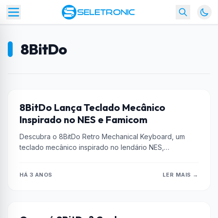
8BitDo
8BITDO
8BitDo Lança Teclado Mecânico
Inspirado no NES e Famicom
Descubra o 8BitDo Retro Mechanical Keyboard, um
teclado mecânico inspirado no lendário NES,
oferecendo um design nostálgico com funcionalidades
modernas....
HÁ 3 ANOS
LER MAIS →
8BITDO