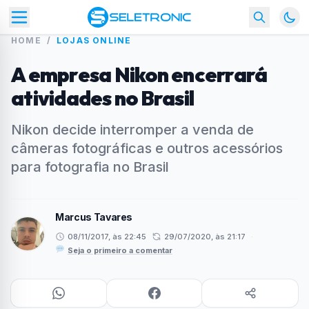
HOME
/
LOJAS ONLINE
A empresa Nikon encerrará
atividades no Brasil
Nikon decide interromper a venda de
câmeras fotográficas e outros acessórios
para fotografia no Brasil
Marcus Tavares
08/11/2017, às 22:45
29/07/2020, às 21:17
·
Seja o primeiro a comentar