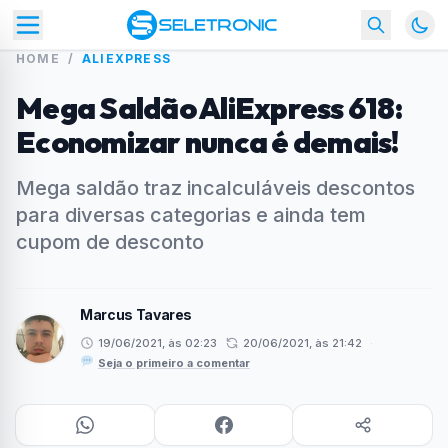
HOME
/
ALIEXPRESS
Mega Saldão AliExpress 618:
Economizar nunca é demais!
Mega saldão traz incalculáveis descontos
para diversas categorias e ainda tem
cupom de desconto
Marcus Tavares
19/06/2021, às 02:23
20/06/2021, às 21:42
·
Seja o primeiro a comentar