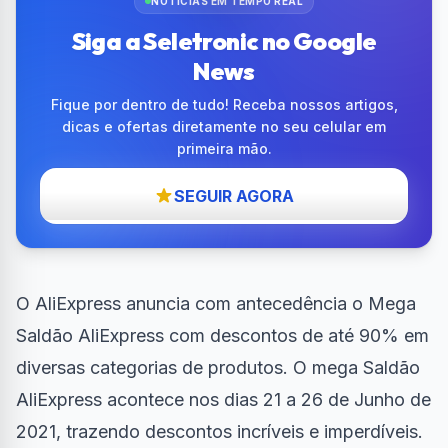
NOTÍCIAS EM TEMPO REAL
Siga a Seletronic no Google
News
Fique por dentro de tudo! Receba nossos artigos,
dicas e ofertas diretamente no seu celular em
primeira mão.
SEGUIR AGORA
O
AliExpress
anuncia com antecedência o Mega
Saldão AliExpress com descontos de até 90% em
diversas categorias de produtos. O mega Saldão
AliExpress acontece nos dias 21 a 26 de Junho de
2021, trazendo descontos incríveis e imperdíveis.