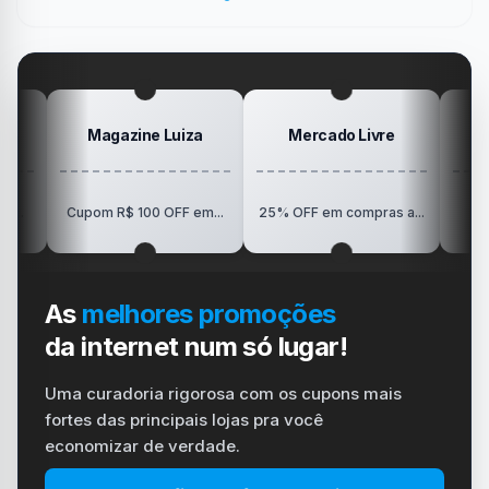
dispositivo
trabalho
SanDisk
na
vida
no
Minha
gamer
#windows
Mesa
#ps4
#playstation
#carregador
Magazine Luiza
Mercado Livre
Positivo
R$150 OFF em T
pom R$ 100 OFF em...
25% OFF em compras a...
Vision...
As
melhores promoções
da internet num só lugar!
Uma curadoria rigorosa com os cupons mais
fortes das principais lojas pra você
economizar de verdade.