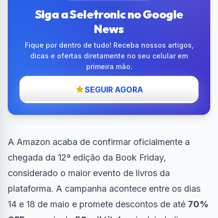
Siga a Seletronic no Google
News
Fique por dentro de tudo! Receba nossos artigos,
dicas e ofertas diretamente no seu celular em
primeira mão.
SEGUIR AGORA
A Amazon acaba de confirmar oficialmente a
chegada da
12ª edição da Book Friday
,
considerado o maior evento de livros da
plataforma. A campanha acontece entre os dias
14 e 18 de maio e promete descontos de até
70%