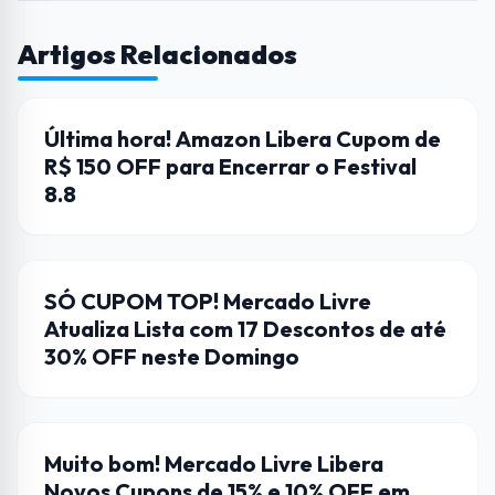
Artigos Relacionados
AMAZON
Última hora! Amazon Libera Cupom de
R$ 150 OFF para Encerrar o Festival
8.8
CUPONS DE DESCONTO
SÓ CUPOM TOP! Mercado Livre
Atualiza Lista com 17 Descontos de até
30% OFF neste Domingo
CUPONS DE DESCONTO
Muito bom! Mercado Livre Libera
Novos Cupons de 15% e 10% OFF em