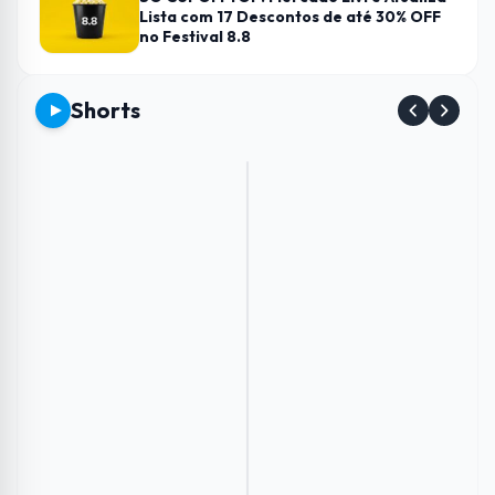
Lista com 17 Descontos de até 30% OFF
no Festival 8.8
Shorts
Envie
Como
Conheça
Esse
imagens
aumentar
os
Carregador