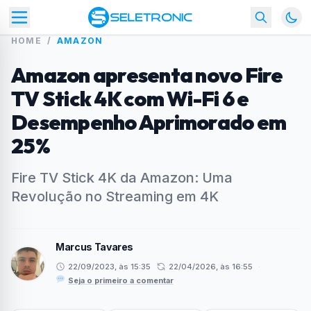
HOME
/
AMAZON
Amazon apresenta novo Fire
TV Stick 4K com Wi-Fi 6 e
Desempenho Aprimorado em
25%
Fire TV Stick 4K da Amazon: Uma
Revolução no Streaming em 4K
Marcus Tavares
22/09/2023, às 15:35
22/04/2026, às 16:55
·
Seja o primeiro a comentar