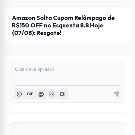
AMAZON
Amazon Solta Cupom Relâmpago de
R$150 OFF no Esquenta 8.8 Hoje
(07/08): Resgate!
@
GIF