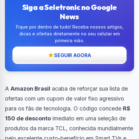
Siga a Seletronic no Google
News
Fique por dentro de tudo! Receba nossos artigos,
dicas e ofertas diretamente no seu celular em
primeira mão.
SEGUIR AGORA
A
Amazon Brasil
acaba de reforçar sua lista de
ofertas com um cupom de valor fixo agressivo
para os fãs de tecnologia. O código concede
R$
150 de desconto
imediato em uma seleção de
produtos da marca TCL, conhecida mundialmente
pelo excelente custo-benefício em Smart TVs e