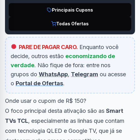
Principais Cupons
Todas Ofertas
PARE DE PAGAR CARO.
Enquanto você
decide, outros estão
economizando de
verdade
. Não fique de fora: entre nos
grupos do
WhatsApp
,
Telegram
ou acesse
o
Portal de Ofertas
.
Onde usar o cupom de R$ 150?
O foco principal desta ativação são as
Smart
TVs TCL
, especialmente as linhas que contam
com tecnologia QLED e Google TV, que já se