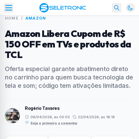
HOME
/
AMAZON
Amazon Libera Cupom de R$
150 OFF em TVs e produtos da
TCL
Oferta especial garante abatimento direto
no carrinho para quem busca tecnologia de
tela e som; código tem ativações limitadas.
Rogério Tavares
06/04/2026, às 00:03
22/04/2026, às 16:18
·
Seja o primeiro a comentar