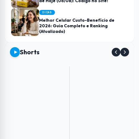
de Hoje (06/08): Código no Site!
DICAS
Melhor Celular Custo-Benefício de
2026: Guia Completo e Ranking
(Atualizado)
Shorts