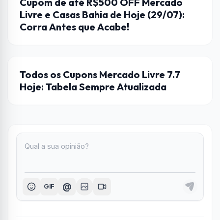
Cupom de até R$500 OFF Mercado
Livre e Casas Bahia de Hoje (29/07):
Corra Antes que Acabe!
CUPONS
Todos os Cupons Mercado Livre 7.7
Hoje: Tabela Sempre Atualizada
@
GIF