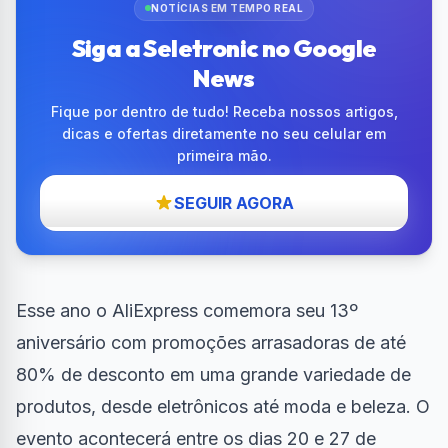
NOTÍCIAS EM TEMPO REAL
Siga a Seletronic no Google
News
Fique por dentro de tudo! Receba nossos artigos,
dicas e ofertas diretamente no seu celular em
primeira mão.
SEGUIR AGORA
Esse ano o
AliExpress comemora seu 13º
aniversário
com promoções arrasadoras de até
80% de desconto em uma grande variedade de
produtos, desde eletrônicos até moda e beleza. O
evento acontecerá entre os dias 20 e 27 de