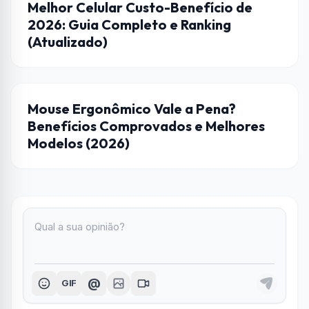
DICAS
Melhor Celular Custo-Benefício de
2026: Guia Completo e Ranking
(Atualizado)
CASA CONECTADA
Mouse Ergonômico Vale a Pena?
Benefícios Comprovados e Melhores
Modelos (2026)
@
GIF