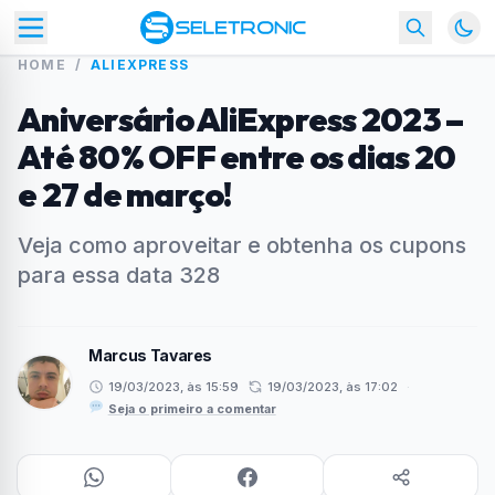
HOME
/
ALIEXPRESS
Aniversário AliExpress 2023 –
Até 80% OFF entre os dias 20
e 27 de março!
Veja como aproveitar e obtenha os cupons
para essa data 328
Marcus Tavares
19/03/2023, às 15:59
19/03/2023, às 17:02
·
Seja o primeiro a comentar