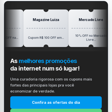
#playstation
#carregador
Magazine Luiza
Mercado Livre
10% OFF no Mercado
R$150
.
Cupom R$ 100 OFF em...
Livre...
As
melhores promoções
da internet num só lugar!
Uma curadoria rigorosa com os cupons mais
fortes das principais lojas pra você
economizar de verdade.
Confira as ofertas do dia