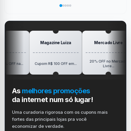
salvar
área
Pokémon
Recebe
sua
no
de
da
Elogio
dispositivo
trabalho
SanDisk
na
vida
no
Minha
gamer
#windows
Mesa
#ps4
#playstation
#carregador
Magazine Luiza
Mercado Livre
20% OFF no Mercado
R
na...
Cupom R$ 100 OFF em...
Livre...
As
melhores promoções
da internet num só lugar!
Uma curadoria rigorosa com os cupons mais
fortes das principais lojas pra você
economizar de verdade.