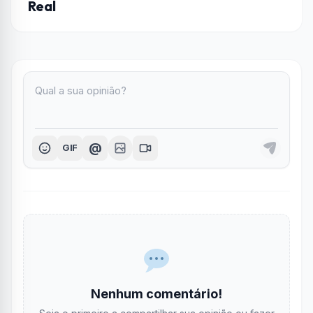
Real
@
GIF
Nenhum comentário!