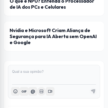
O que é NPU? Entenda o Processador
de IA dos PCs e Celulares
EMPRESAS
Nvidia e Microsoft Criam Aliança de
Segurança para IA Aberta sem OpenAI
e Google
@
GIF