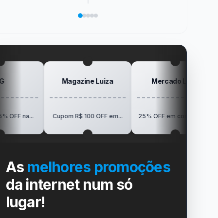
precisar
da
de
só
marcou
salvar
área
Pokémon
Recebe
sua
no
de
da
Elogio
vida
dispositivo
trabalho
SanDisk
na
no
Minha
gamer
#windows
Mesa
#ps4
#playstation
#carregador
Magazine Luiza
Mercado Livre
P
R$150 O
Cupom R$ 100 OFF em...
25% OFF em compras a...
V
As
melhores promoções
da internet num só
lugar!