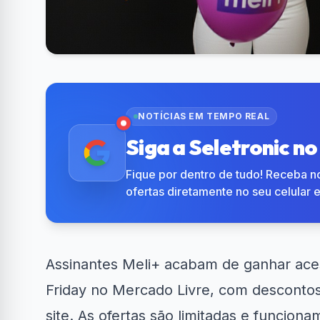
NOTÍCIAS EM TEMPO REAL
Siga a Seletronic n
Fique por dentro de tudo! Receba no
ofertas diretamente no seu celular 
Assinantes
Meli+
acabam de ganhar aces
Friday no Mercado Livre, com descont
site. As ofertas são limitadas e funcio