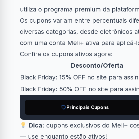
utiliza o programa premium da platafor
Os cupons variam entre percentuais di
diversas categorias, desde eletrônicos at
com uma conta Meli+ ativa para aplicá-l
Clube Samsung
AliExpress
A
Confira os cupons ativos agora:
Desconto/Oferta
R$50 OFF no Magazine
10% OFF 
34% OFF em Lava e...
Black Friday: 15% OFF no site para assi
Luiza
Black Friday: 50% OFF no site para assi
Principais Cupons
Dica:
cupons exclusivos do Meli+ cos
— use enquanto estão ativos!