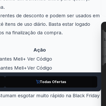
ma.
ferentes de desconto e podem ser usados em
é itens de uso diário. Basta estar logado
os na finalização da compra.
mazon
Kabum!
LG
Ação
em Geladeiras
R$ 200 OFF na Smart...
Cupom LG 5% OFF na...
nantes Meli+
Ver Código
e...
nantes Meli+
Ver Código
Todas Ofertas
tumam esgotar muito rápido na Black Friday