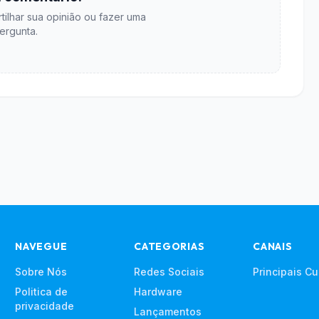
tilhar sua opinião ou fazer uma
ergunta.
NAVEGUE
CATEGORIAS
CANAIS
Sobre Nós
Redes Sociais
Principais C
Politica de
Hardware
privacidade
Lançamentos