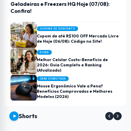
Geladeiras e Freezers HQ Hoje (07/08):
Confira!
CUPONS DE DESCONTO
Cupom de até R$100 OFF Mercado Livre
de Hoje (06/08): Código no Site!
DICAS
Melhor Celular Custo-Benefício de
2026: Guia Completo e Ranking
(Atualizado)
CASA CONECTADA
Mouse Ergonômico Vale a Pena?
Benefícios Comprovados e Melhores
Modelos (2026)
Shorts