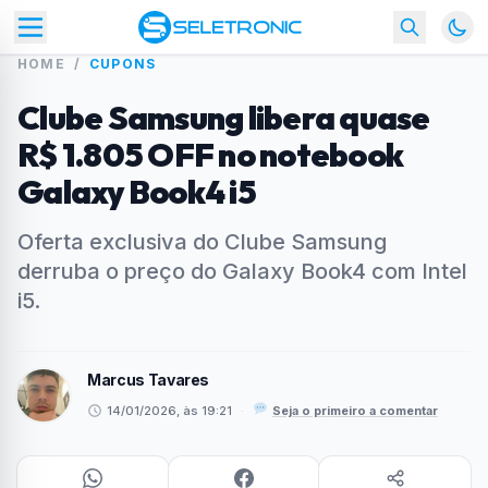
HOME
/
CUPONS
Clube Samsung libera quase
R$ 1.805 OFF no notebook
Galaxy Book4 i5
Oferta exclusiva do Clube Samsung
derruba o preço do Galaxy Book4 com Intel
i5.
Marcus Tavares
14/01/2026, às 19:21
·
Seja o primeiro a comentar