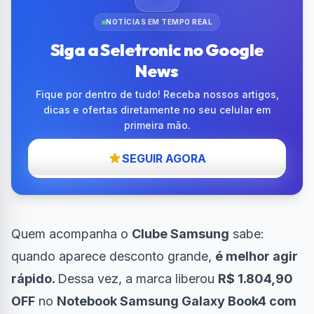
NOTÍCIAS EM TEMPO REAL
Siga a Seletronic no Google
News
Fique por dentro de tudo! Receba nossos artigos,
dicas e ofertas diretamente no seu celular em
primeira mão.
SEGUIR AGORA
Quem acompanha o
Clube Samsung
sabe:
quando aparece desconto grande,
é melhor agir
rápido.
Dessa vez, a marca liberou
R$ 1.804,90
OFF
no
Notebook Samsung Galaxy Book4 com