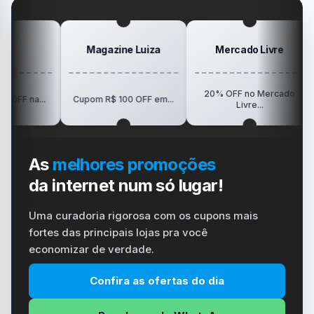
#playstation
#carregador
Magazine Luiza
Mercado Livre
20% OFF no Mercado
R$150
.
Cupom R$ 100 OFF em...
Livre...
As
melhores promoções
da internet num só lugar!
Uma curadoria rigorosa com os cupons mais
fortes das principais lojas pra você
economizar de verdade.
Confira as ofertas do dia