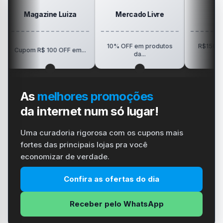
ine Luiza
Mercado Livre
Positivo
10% OFF em produtos
R$150 OFF em Tablet
100 OFF em...
da...
Vision...
As
melhores promoções
da internet num só lugar!
Uma curadoria rigorosa com os cupons mais
fortes das principais lojas pra você
economizar de verdade.
Confira as ofertas do dia
Receber pelo WhatsApp