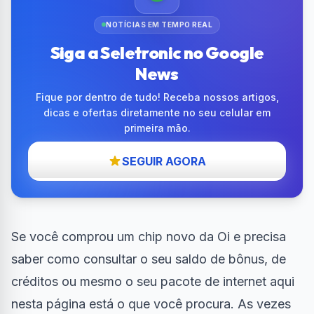
NOTÍCIAS EM TEMPO REAL
Siga a Seletronic no Google
News
Fique por dentro de tudo! Receba nossos artigos,
dicas e ofertas diretamente no seu celular em
primeira mão.
SEGUIR AGORA
Se você comprou um chip novo da
Oi
e precisa
saber como consultar o seu saldo de bônus, de
créditos ou mesmo o seu pacote de
internet
aqui
nesta página está o que você procura. As vezes