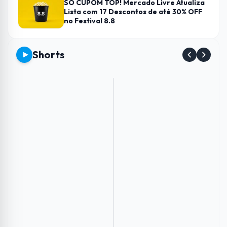
SÓ CUPOM TOP! Mercado Livre Atualiza
Lista com 17 Descontos de até 30% OFF
no Festival 8.8
Shorts
Envie
Como
Conheça
Esse