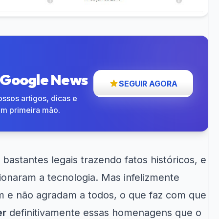
o Google News
SEGUIR AGORA
ssos artigos, dicas e
em primeira mão.
astantes legais trazendo fatos históricos, e
ionaram a tecnologia. Mas infelizmente
 e não agradam a todos, o que faz com que
er
definitivamente essas homenagens que o