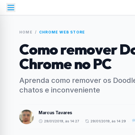
HOME
/
CHROME WEB STORE
Como remover Do
Chrome no PC
Aprenda como remover os Doodle
chatos e inconveniente
Marcus Tavares
29/01/2019, às 14:27
·
29/01/2019, às 14:29
·