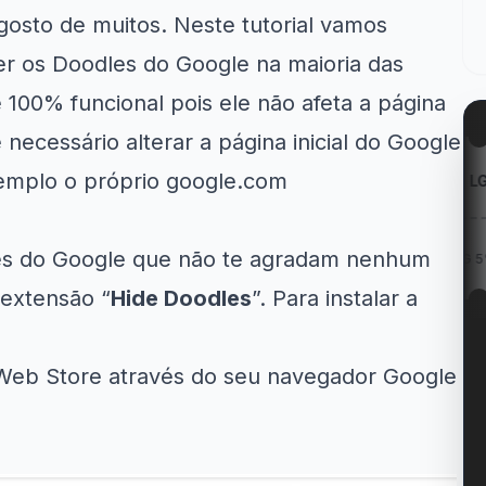
gosto de muitos. Neste tutorial vamos
r os Doodles do Google na maioria das
 100% funcional pois ele não afeta a página
 necessário alterar a página inicial do Google
emplo o próprio
google.com
on
Kabum!
LG
eladeiras
es do Google que não te agradam nenhum
R$ 40 OFF no Jogo...
Cupom LG 5% OFF na...
 extensão “
Hide Doodles
”. Para instalar a
 Web Store através do seu navegador Google