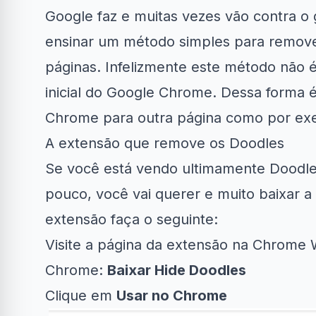
Google faz e muitas vezes vão contra o 
ensinar um método simples para remove
páginas. Infelizmente este método não é
inicial do
Google Chrome
. Dessa forma é
Chrome para outra página como por ex
Clube Samsung
AliExpress
Amaz
A extensão que remove os Doodles
R$50 OFF no Magazine
10% OFF em G
Se você está vendo ultimamente Doodl
34% OFF em Lava e...
Luiza
e...
pouco, você vai querer e muito baixar a
extensão faça o seguinte:
Visite a página da extensão na Chrome
Chrome:
Baixar Hide Doodles
Clique em
Usar no Chrome