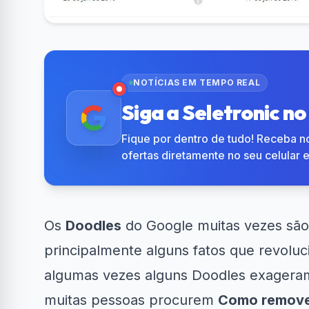
NOTÍCIAS EM TEMPO REAL
Siga a Seletronic n
Fique por dentro de tudo! Receba no
ofertas diretamente no seu celular 
Os
Doodles
do Google muitas vezes são b
principalmente alguns fatos que revoluc
algumas vezes alguns Doodles exageram
muitas pessoas procurem
Como remov