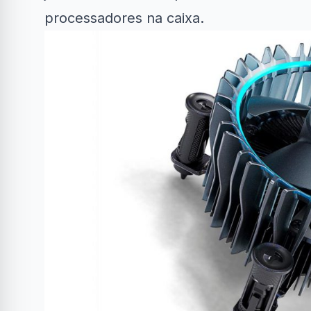
processadores na caixa.
Clube Samsung
AliExpress
Amaz
R$50 OFF no Magazine
10% OFF em G
34% OFF em Lava e...
Luiza
e...