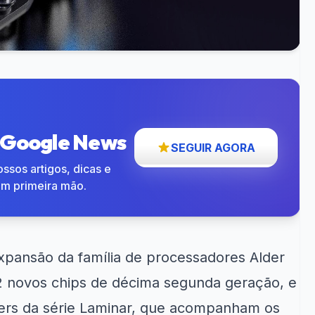
o Google News
SEGUIR AGORA
ssos artigos, dicas e
em primeira mão.
pansão da família de processadores Alder
2 novos chips de décima segunda geração, e
lers da série Laminar, que acompanham os