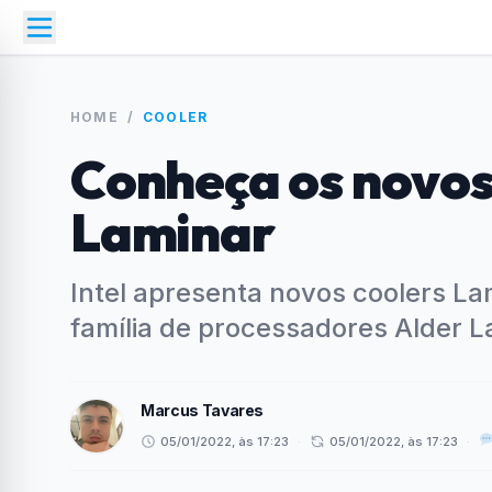
HOME
/
COOLER
Conheça os novos 
Laminar
Intel apresenta novos coolers L
família de processadores Alder 
Marcus Tavares
05/01/2022, às 17:23
·
05/01/2022, às 17:23
·