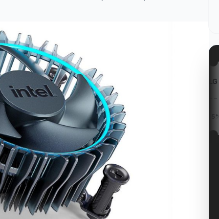
on
Kabum!
LG
eladeiras
R$ 200 OFF na Smart...
Cupom LG 5% OFF na...