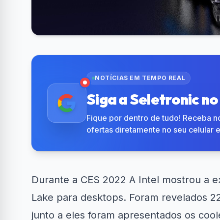
NOTÍCIAS EM TEMPO REAL
Siga a Seletronic n
Fique por dentro de tudo! Receba no
ofertas diretamente no seu celular 
Durante a CES 2022 A
Intel
mostrou a ex
Lake para desktops. Foram revelados 2
junto a eles foram apresentados os coo