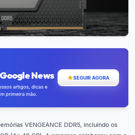
o Google News
SEGUIR AGORA
ssos artigos, dicas e
em primeira mão.
memórias VENGEANCE DDR5, incluindo os