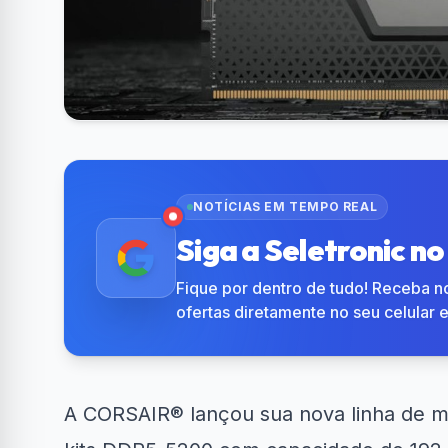
NOTÍCIAS EM TEMPO REAL
Siga a Seletronic n
Fique por dentro de tudo! Receba no
ofertas diretamente no seu celular 
A CORSAIR® lançou sua nova linha de 