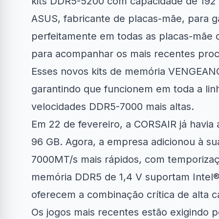
kits DDR5-5200 com capacidade de 192
ASUS, fabricante de placas-mãe, para ga
perfeitamente em todas as placas-mãe d
para acompanhar os mais recentes proc
Clube Samsung
AliExpress
A
Esses novos kits de memória VENGEANC
garantindo que funcionem em toda a lin
R$50 OFF no Magazine
10% OFF 
34% OFF em Lava e...
velocidades DDR5-7000 mais altas.
Luiza
Em 22 de fevereiro, a CORSAIR já havia
96 GB. Agora, a empresa adicionou à sua
7000MT/s mais rápidos, com temporizaç
memória DDR5 de 1,4 V suportam Intel® 
oferecem a combinação crítica de alta
Os jogos mais recentes estão exigindo