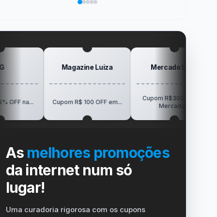
sua
no
de
da
Elogio
vida
dispositivo
trabalho
SanDisk
na
no
Minha
gamer
#windows
Mesa
#ps4
#playstation
#carregador
Magazine Luiza
Mercado Livre
P
Cupom R$300 OFF no
R$150 
Cupom R$ 100 OFF em...
Mercado...
V
As
melhores promoções
da internet num só
lugar!
Uma curadoria rigorosa com os cupons