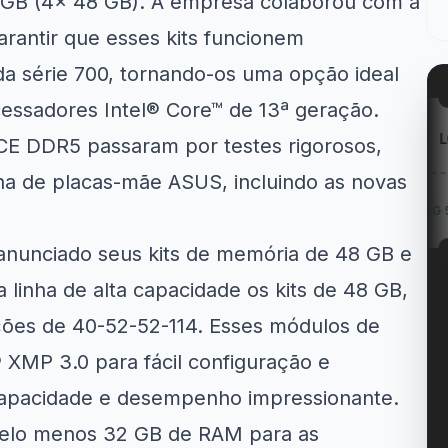
 GB (4x 48 GB). A empresa colaborou com a
rantir que esses kits funcionem
a série 700, tornando-os uma opção ideal
essadores Intel® Core™ de 13ª geração.
mazon
Kabum!
LG
E DDR5 passaram por testes rigorosos,
ha de placas-mãe ASUS, incluindo as novas
em Geladeiras
R$ 40 OFF no Jogo...
Cupom LG 5% OFF na...
e...
 anunciado seus kits de memória de 48 GB e
 linha de alta capacidade os kits de 48 GB,
ões de 40-52-52-114. Esses módulos de
XMP 3.0 para fácil configuração e
 capacidade e desempenho impressionante.
 pelo menos 32 GB de RAM para as