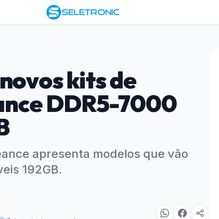
novos kits de
ance DDR5-7000
B
geance apresenta modelos que vão
veis 192GB.