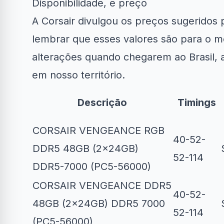
Disponibilidade, e preço
A Corsair divulgou os preços sugerido
lembrar que esses valores são para o 
alterações quando chegarem ao Brasil, a
em nosso território.
Descrição
Timings
CORSAIR VENGEANCE RGB
40-52-
DDR5 48GB (2x24GB)
52-114
DDR5-7000 (PC5-56000)
CORSAIR VENGEANCE DDR5
40-52-
48GB (2x24GB) DDR5 7000
52-114
(PC5-56000)