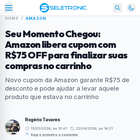
HOME
/
AMAZON
Seu Momento Chegou:
Amazon libera cupom com
R$75 OFF para finalizar suas
compras no carrinho
Novo cupom da Amazon garante R$75 de
desconto e pode ajudar a levar aquele
produto que estava no carrinho
Rogério Tavares
13/03/2026, às 15:47
22/04/2026, às 16:21
·
Seja o primeiro a comentar