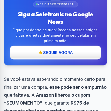
NOTÍCIAS EM TEMPO REAL
Siga a Seletronic no Google
News
Fique por dentro de tudo! Receba nossos artigos,
dicas e ofertas diretamente no seu celular em
primeira mão.
SEGUIR AGORA
Se você estava esperando o momento certo para
finalizar uma compra,
esse pode ser o empurrão
que faltava
. A
Amazon liberou o cupom
“SEUMOMENTO”
, que garante
R$75 de
desconto direto no carrinho
em compras no