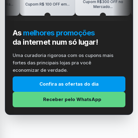
Cupom R$300 OFF no
R$150 O
Cupom R$ 100 OFF em...
Mercado...
V
As
melhores promoções
da internet num só lugar!
Uma curadoria rigorosa com os cupons mais
fortes das principais lojas pra você
economizar de verdade.
Confira as ofertas do dia
Receber pelo WhatsApp