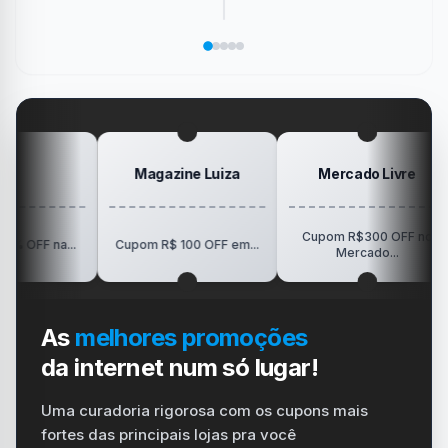
sem
ícones
memória
PS4
que
precisar
da
de
só
marcou
salvar
área
Pokémon
Recebe
sua
no
de
da
Elogio
dispositivo
trabalho
SanDisk
na
vida
no
Minha
gamer
#windows
Mesa
#ps4
#playstation
#carregador
Magazine Luiza
Mercado Livre
Cupom R$300 OFF no
R
na...
Cupom R$ 100 OFF em...
Mercado...
As
melhores promoções
da internet num só lugar!
Uma curadoria rigorosa com os cupons mais
fortes das principais lojas pra você