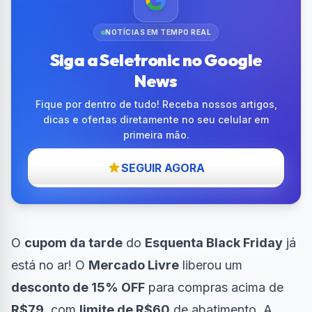
NOTÍCIAS EM TEMPO REAL
Siga a Seletronic no Google
News
Fique por dentro de tudo! Receba nossos artigos,
dicas e ofertas diretamente no seu celular em
primeira mão.
SEGUIR AGORA
O
cupom da tarde
do
Esquenta Black Friday
já
está no ar! O
Mercado Livre
liberou um
desconto de 15% OFF
para compras acima de
R$79
, com
limite de R$60
de abatimento. A