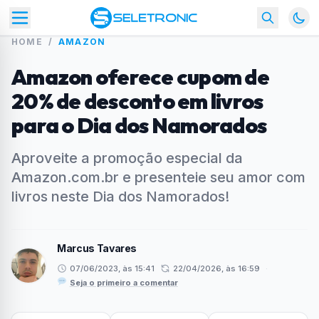
HOME
/
AMAZON
Amazon oferece cupom de
20% de desconto em livros
para o Dia dos Namorados
Aproveite a promoção especial da
Amazon.com.br e presenteie seu amor com
livros neste Dia dos Namorados!
Marcus Tavares
07/06/2023, às 15:41
22/04/2026, às 16:59
·
Seja o primeiro a comentar