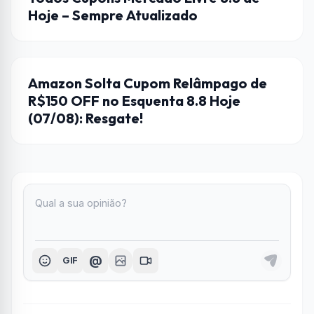
Hoje – Sempre Atualizado
AMAZON
Amazon Solta Cupom Relâmpago de
R$150 OFF no Esquenta 8.8 Hoje
(07/08): Resgate!
@
GIF