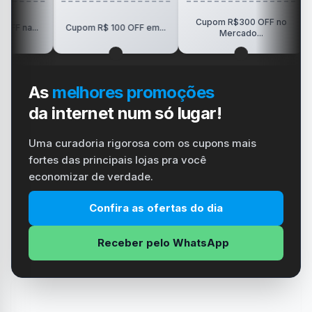
Cupom R$300 OFF no
R$150
.
Cupom R$ 100 OFF em...
Mercado...
As
melhores promoções
da internet num só lugar!
Uma curadoria rigorosa com os cupons mais
fortes das principais lojas pra você
economizar de verdade.
Confira as ofertas do dia
Receber pelo WhatsApp