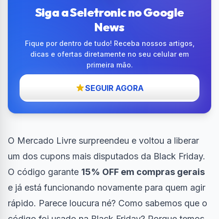
Siga a Seletronic no Google
News
Fique por dentro de tudo! Receba nossos artigos,
dicas e ofertas diretamente no seu celular em
primeira mão.
SEGUIR AGORA
O Mercado Livre surpreendeu e voltou a liberar
um dos cupons mais disputados da Black Friday.
O código garante
15% OFF em compras gerais
e já está funcionando novamente para quem agir
rápido. Parece loucura né? Como sabemos que o
código foi usado na Black Friday? Porque temos