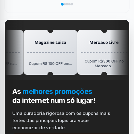
sua
no
de
da
Elogio
dispositivo
trabalho
SanDisk
na
vida
no
Minha
gamer
#windows
Mesa
#ps4
#playstation
#carregador
Magazine Luiza
Mercado Livre
Cupom R$300 OFF no
R$150
.
Cupom R$ 100 OFF em...
Mercado...
As
melhores promoções
da internet num só lugar!
Uma curadoria rigorosa com os cupons mais
fortes das principais lojas pra você
economizar de verdade.