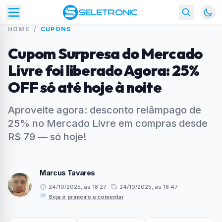
HOME
/
CUPONS
Cupom Surpresa do Mercado
Livre foi liberado Agora: 25%
OFF só até hoje à noite
Aproveite agora: desconto relâmpago de
25% no Mercado Livre em compras desde
R$ 79 — só hoje!
Marcus Tavares
24/10/2025, às 18:27
24/10/2025, às 18:47
·
Seja o primeiro a comentar