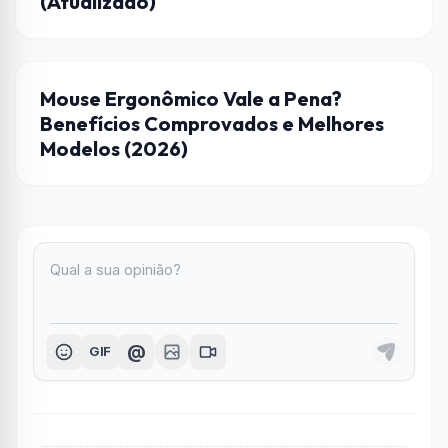
(Atualizado)
CASA CONECTADA
Mouse Ergonômico Vale a Pena?
Benefícios Comprovados e Melhores
Modelos (2026)
@
GIF