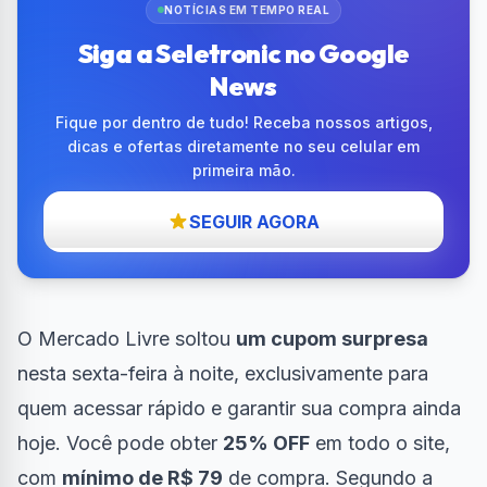
NOTÍCIAS EM TEMPO REAL
Siga a Seletronic no Google
News
Fique por dentro de tudo! Receba nossos artigos,
dicas e ofertas diretamente no seu celular em
primeira mão.
SEGUIR AGORA
O Mercado Livre soltou
um cupom surpresa
nesta sexta-feira à noite, exclusivamente para
quem acessar rápido e garantir sua compra ainda
hoje. Você pode obter
25% OFF
em todo o site,
com
mínimo de R$ 79
de compra. Segundo a