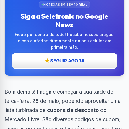
NOTÍCIAS EM TEMPO REAL
Siga a Seletronic no Google
News
Fique por dentro de tudo! Receba nossos artigos,
dicas e ofertas diretamente no seu celular em
primeira mão.
SEGUIR AGORA
Bom demais! Imagine começar a sua tarde de
terça-feira, 26 de maio, podendo aproveitar uma
lista turbinada de
cupons de desconto
do
Mercado Livre. São diversos códigos de cupom,
diversas porcentagens e também de valores fixos.