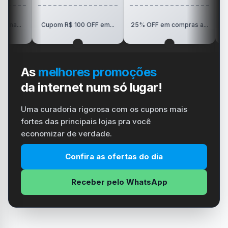
R$150 OF
Cupom R$ 100 OFF em...
25% OFF em compras a...
Vis
As
melhores promoções
da internet num só lugar!
Uma curadoria rigorosa com os cupons mais
fortes das principais lojas pra você
economizar de verdade.
Confira as ofertas do dia
Receber pelo WhatsApp