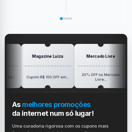
sociais
os
de
de
jogo
sem
ícones
memória
PS4
que
precisar
da
de
só
marcou
salvar
área
Pokémon
Recebe
sua
no
de
da
Elogio
dispositivo
trabalho
SanDisk
na
vida
no
Minha
gamer
#windows
Mesa
#ps4
#playstation
#carregador
Magazine Luiza
Mercado Livre
Po
20% OFF no Mercado
R$150 O
Cupom R$ 100 OFF em...
Livre...
Vi
As
melhores promoções
da internet num só lugar!
Uma curadoria rigorosa com os cupons mais