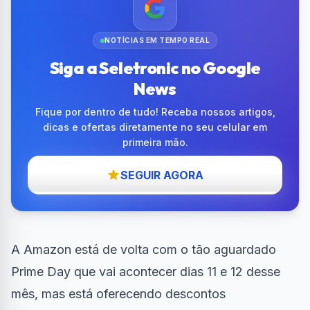
NOTÍCIAS EM TEMPO REAL
Siga a Seletronic no Google
News
Fique por dentro de tudo! Receba nossos artigos,
dicas e ofertas diretamente no seu celular em
primeira mão.
SEGUIR AGORA
A Amazon está de volta com o tão aguardado
Prime Day que vai acontecer dias 11 e 12 desse
mês
, mas está oferecendo descontos