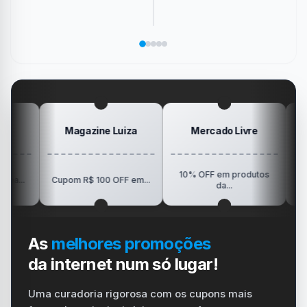
sociais
os
de
de
jogo
sem
ícones
memória
PS4
que
precisar
da
de
só
marcou
salvar
área
Pokémon
Recebe
sua
no
de
da
Elogio
dispositivo
trabalho
SanDisk
na
vida
no
Minha
gamer
#windows
Mesa
#ps4
#playstation
#carregador
Magazine Luiza
Mercado Livre
Posit
10% OFF em produtos
R$150 OFF e
Cupom R$ 100 OFF em...
da...
Vision
As
melhores promoções
da internet num só lugar!
Uma curadoria rigorosa com os cupons mais