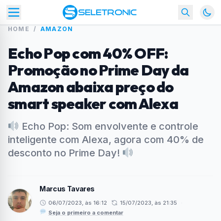
HOME
/
AMAZON
Echo Pop com 40% OFF:
Promoção no Prime Day da
Amazon abaixa preço do
smart speaker com Alexa
Echo Pop: Som envolvente e controle
inteligente com Alexa, agora com 40% de
desconto no Prime Day!
Marcus Tavares
06/07/2023, às 16:12
15/07/2023, às 21:35
·
Seja o primeiro a comentar