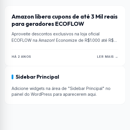
BATERIA
Amazon libera cupons de até 3 Mil reais
para geradores ECOFLOW
Aproveite descontos exclusivos na loja oficial
ECOFLOW na Amazon! Economize de R$1.000 até R$
3.000 em estações de energia portáteis...
HÁ 2 ANOS
LER MAIS →
Sidebar Principal
Adicione widgets na área de "Sidebar Principal" no
painel do WordPress para aparecerem aqui.