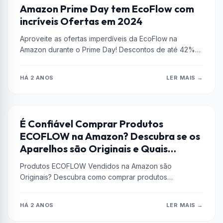
AMAZON PRIME
Amazon Prime Day tem EcoFlow com
incríveis Ofertas em 2024
Aproveite as ofertas imperdíveis da EcoFlow na
Amazon durante o Prime Day! Descontos de até 42%
em estações de energia...
HÁ 2 ANOS
LER MAIS →
AMAZON
É Confiável Comprar Produtos
ECOFLOW na Amazon? Descubra se os
Aparelhos são Originais e Quais
Precauções Tomar
Produtos ECOFLOW Vendidos na Amazon são
Originais? Descubra como comprar produtos
ECOFLOW na Amazon com segurança, garantindo
autenticidade e aproveitando...
HÁ 2 ANOS
LER MAIS →