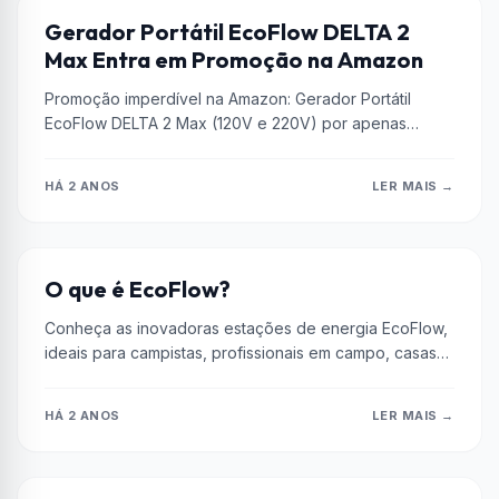
ECOFLOW
Gerador Portátil EcoFlow DELTA 2
Max Entra em Promoção na Amazon
Promoção imperdível na Amazon: Gerador Portátil
EcoFlow DELTA 2 Max (120V e 220V) por apenas
R$13.599,00. Aproveite energia silenciosa e...
HÁ 2 ANOS
LER MAIS →
BATERIA
O que é EcoFlow?
Conheça as inovadoras estações de energia EcoFlow,
ideais para campistas, profissionais em campo, casas
de campo e situações de emergência....
HÁ 2 ANOS
LER MAIS →