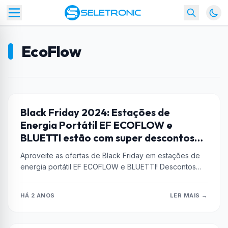
EcoFlow
AMAZON
Black Friday 2024: Estações de
Energia Portátil EF ECOFLOW e
BLUETTI estão com super descontos
na Amazon
Aproveite as ofertas de Black Friday em estações de
energia portátil EF ECOFLOW e BLUETTI! Descontos
imperdíveis de até 9%...
HÁ 2 ANOS
LER MAIS →