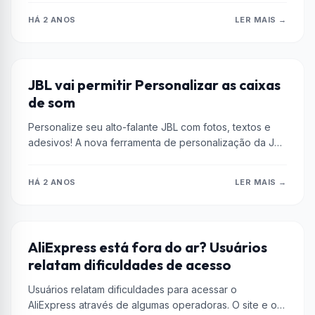
HÁ 2 ANOS
LER MAIS →
CURIOSIDADES
JBL vai permitir Personalizar as caixas
de som
Personalize seu alto-falante JBL com fotos, textos e
adesivos! A nova ferramenta de personalização da JBL
está disponível na França,...
HÁ 2 ANOS
LER MAIS →
ALIEXPRESS
AliExpress está fora do ar? Usuários
relatam dificuldades de acesso
Usuários relatam dificuldades para acessar o
AliExpress através de algumas operadoras. O site e o