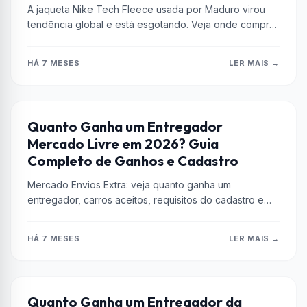
A jaqueta Nike Tech Fleece usada por Maduro virou
tendência global e está esgotando. Veja onde comprar
no Brasil antes...
HÁ 7 MESES
LER MAIS →
DINHEIRO
Quanto Ganha um Entregador
Mercado Livre em 2026? Guia
Completo de Ganhos e Cadastro
Mercado Envios Extra: veja quanto ganha um
entregador, carros aceitos, requisitos do cadastro e
dicas para faturar mais. Guia completo!
HÁ 7 MESES
LER MAIS →
DINHEIRO
Quanto Ganha um Entregador da