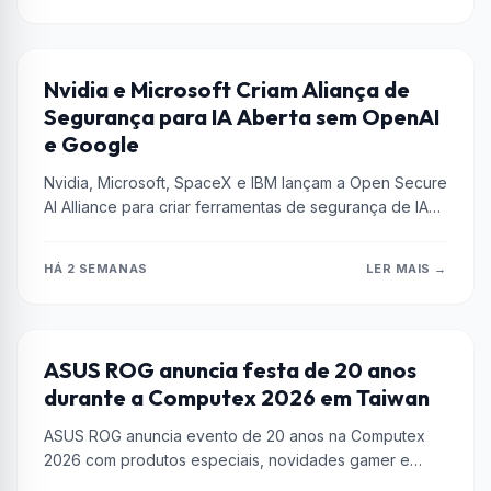
EMPRESAS
Nvidia e Microsoft Criam Aliança de
Segurança para IA Aberta sem OpenAI
e Google
Nvidia, Microsoft, SpaceX e IBM lançam a Open Secure
AI Alliance para criar ferramentas de segurança de IA
de código...
HÁ 2 SEMANAS
LER MAIS →
ASUS
ASUS ROG anuncia festa de 20 anos
durante a Computex 2026 em Taiwan
ASUS ROG anuncia evento de 20 anos na Computex
2026 com produtos especiais, novidades gamer e
participação de Ned Luke....