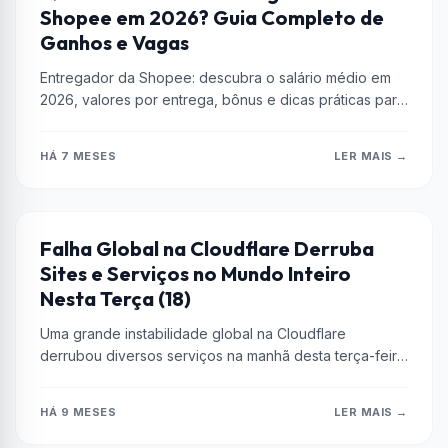
Shopee em 2026? Guia Completo de
Ganhos e Vagas
Entregador da Shopee: descubra o salário médio em
2026, valores por entrega, bônus e dicas práticas para
aumentar seu faturamento....
HÁ 7 MESES
LER MAIS →
CLOUDFLARE
Falha Global na Cloudflare Derruba
Sites e Serviços no Mundo Inteiro
Nesta Terça (18)
Uma grande instabilidade global na Cloudflare
derrubou diversos serviços na manhã desta terça-feira
(18), afetando sites, plataformas populares e até...
HÁ 9 MESES
LER MAIS →