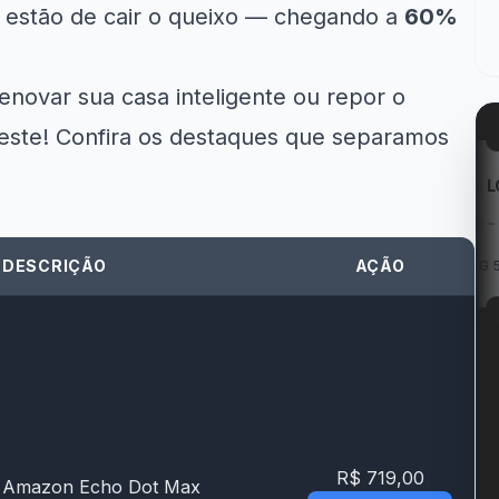
 estão de cair o queixo — chegando a
60%
enovar sua casa inteligente ou repor o
 este! Confira os destaques que separamos
zon
Kabum!
LG
: Entregas
20% OFF na campanha
DESCRIÇÃO
AÇÃO
Cupom LG 5% OFF na...
é...
Tchau...
R$ 719,00
Amazon Echo Dot Max