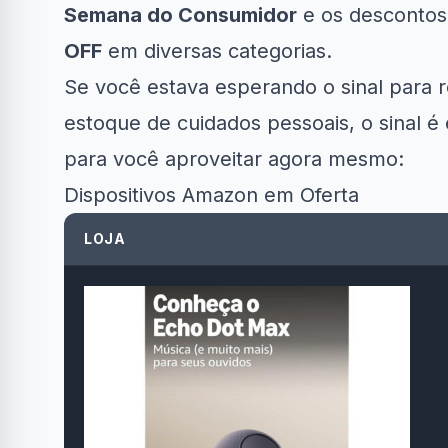
Semana do Consumidor
e os descontos
OFF
em diversas categorias.
Se você estava esperando o sinal para r
estoque de cuidados pessoais, o sinal é
para você aproveitar agora mesmo:
Clube Samsung
AliExpress
Ama
Dispositivos Amazon em Oferta
R$50 OFF no Magazine
Amazon Now
LOJA
34% OFF em Lava e...
Luiza
em at