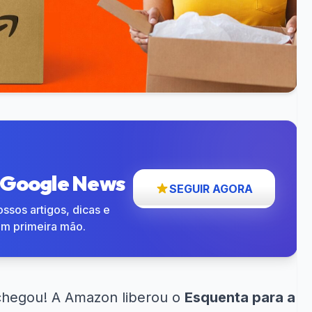
o Google News
SEGUIR AGORA
ssos artigos, dicas e
em primeira mão.
hegou! A Amazon liberou o
Esquenta para a