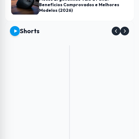
Benefícios Comprovados e Melhores
Modelos (2026)
Shorts
Envie
Como
Conheça
Esse
imagens
aumentar
os
Carregador