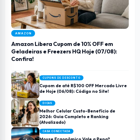
AMAZON
Amazon Libera Cupom de 10% OFF em
Geladeiras e Freezers HQ Hoje (07/08):
Confira!
CUPONS DE DESCONTO
Cupom de até R$100 OFF Mercado Livre
de Hoje (06/08): Código no Site!
DICAS
Melhor Celular Custo-Benefício de
2026: Guia Completo e Ranking
(Atualizado)
CASA CONECTADA
Mouse Ergonômico Vale a Pena?