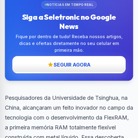
NOTÍCIAS EM TEMPO REAL
Siga a Seletronic no Google
News
Fique por dentro de tudo! Receba nossos artigos,
dicas e ofertas diretamente no seu celular em
primeira mão.
SEGUIR AGORA
Pesquisadores da Universidade de Tsinghua, na
China, alcançaram um feito inovador no campo da
tecnologia com o desenvolvimento da FlexRAM,
a primeira
memória RAM
totalmente flexível
construída com metal líquido. Essa descoberta