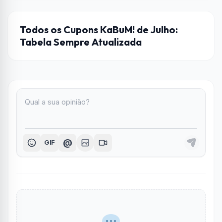
CUPONS DE DESCONTO
Todos os Cupons KaBuM! de Julho:
Tabela Sempre Atualizada
@
GIF