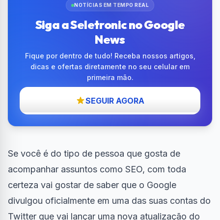
NOTÍCIAS EM TEMPO REAL
Siga a Seletronic no Google
News
Fique por dentro de tudo! Receba nossos artigos,
dicas e ofertas diretamente no seu celular em
primeira mão.
SEGUIR AGORA
Se você é do tipo de pessoa que gosta de
acompanhar assuntos como
SEO
, com toda
certeza vai gostar de saber que o
Google
divulgou oficialmente em uma das suas contas do
Twitter
que vai lançar uma nova atualização do