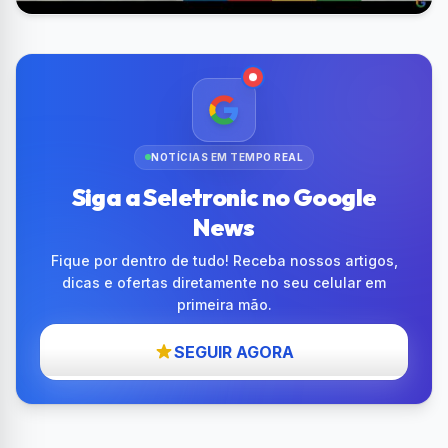
NOTÍCIAS EM TEMPO REAL
Siga a Seletronic no Google
News
Fique por dentro de tudo! Receba nossos artigos,
dicas e ofertas diretamente no seu celular em
primeira mão.
SEGUIR AGORA