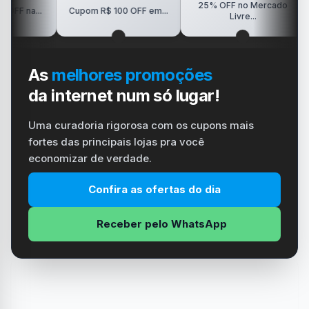
25% OFF no Mercado
R$15
..
Cupom R$ 100 OFF em...
Livre...
As
melhores promoções
da internet num só lugar!
Uma curadoria rigorosa com os cupons mais
fortes das principais lojas pra você
economizar de verdade.
Confira as ofertas do dia
Receber pelo WhatsApp