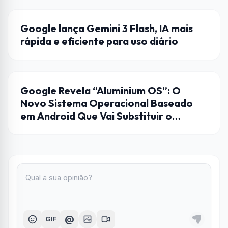
GEMINI
Google lança Gemini 3 Flash, IA mais
rápida e eficiente para uso diário
ANDROID
Google Revela “Aluminium OS”: O
Novo Sistema Operacional Baseado
em Android Que Vai Substituir o
ChromeOS nos PCs
@
GIF