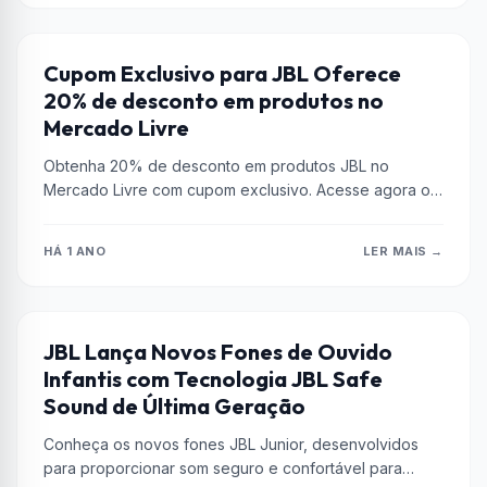
AMPLIFICADORES DE ÁUDIO
Cupom Exclusivo para JBL Oferece
20% de desconto em produtos no
Mercado Livre
Obtenha 20% de desconto em produtos JBL no
Mercado Livre com cupom exclusivo. Acesse agora o
site Ofertas Seletronic e...
HÁ 1 ANO
LER MAIS →
ALTO FALANTES
JBL Lança Novos Fones de Ouvido
Infantis com Tecnologia JBL Safe
Sound de Última Geração
Conheça os novos fones JBL Junior, desenvolvidos
para proporcionar som seguro e confortável para