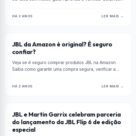
como...
HÁ 2 ANOS
LER MAIS →
AMAZON
JBL da Amazon é original? É seguro
confiar?
Veja se é seguro comprar produtos JBL na Amazon.
Saiba como garantir uma compra segura, verificar a
reputação dos vendedores,...
HÁ 2 ANOS
LER MAIS →
AMPLIFICADORES DE ÁUDIO
JBL e Martin Garrix celebram parceria
do lançamento da JBL Flip 6 de edição
especial