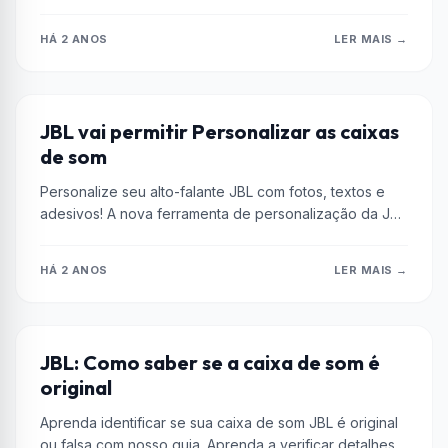
crianças, com controle parental, recursos inovadores...
HÁ 2 ANOS
LER MAIS →
CURIOSIDADES
JBL vai permitir Personalizar as caixas
de som
Personalize seu alto-falante JBL com fotos, textos e
adesivos! A nova ferramenta de personalização da JBL
está disponível na França,...
HÁ 2 ANOS
LER MAIS →
ALTO FALANTES
JBL: Como saber se a caixa de som é
original
Aprenda identificar se sua caixa de som JBL é original
ou falsa com nosso guia. Aprenda a verificar detalhes