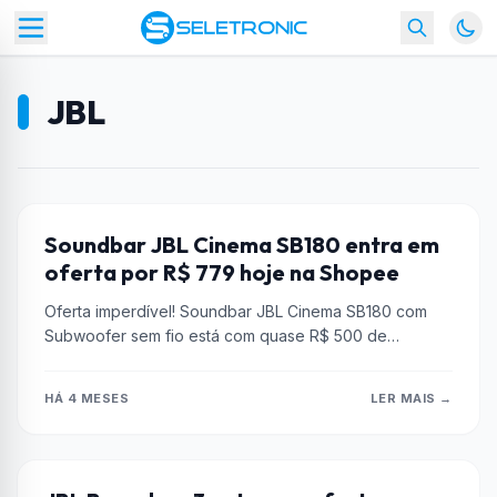
JBL
AMPLIFICADORES DE ÁUDIO
Soundbar JBL Cinema SB180 entra em
oferta por R$ 779 hoje na Shopee
Oferta imperdível! Soundbar JBL Cinema SB180 com
Subwoofer sem fio está com quase R$ 500 de
desconto na Shopee. Garanta...
HÁ 4 MESES
LER MAIS →
AMAZON