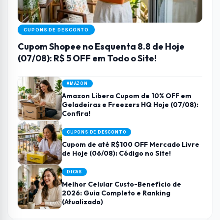
CUPONS DE DESCONTO
Cupom Shopee no Esquenta 8.8 de Hoje
(07/08): R$ 5 OFF em Todo o Site!
AMAZON
Amazon Libera Cupom de 10% OFF em
Geladeiras e Freezers HQ Hoje (07/08):
Confira!
CUPONS DE DESCONTO
Cupom de até R$100 OFF Mercado Livre
de Hoje (06/08): Código no Site!
DICAS
Melhor Celular Custo-Benefício de
2026: Guia Completo e Ranking
(Atualizado)