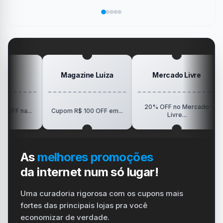
marcou
salvar
área
Pokémon
Recebe
sua
no
de
da
Elogio
dispositivo
trabalho
SanDisk
na
vida
no
Minha
gamer
#windows
Mesa
#ps4
#playstation
#carregador
Magazine Luiza
Mercado Livre
20% OFF no Mercado
R$150
.
Cupom R$ 100 OFF em...
Livre...
As
melhores promoções
da internet num só lugar!
Uma curadoria rigorosa com os cupons mais
fortes das principais lojas pra você
economizar de verdade.