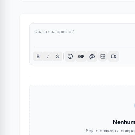
I
@
B
S
GIF
Nenhum
Seja o primeiro a compar