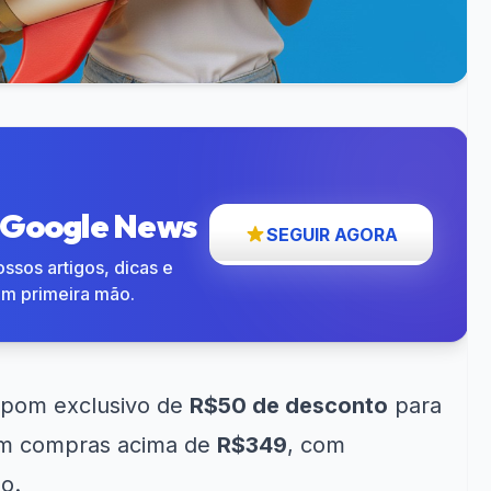
o Google News
SEGUIR AGORA
ssos artigos, dicas e
em primeira mão.
upom exclusivo de
R$50 de desconto
para
 em compras acima de
R$349
, com
do.