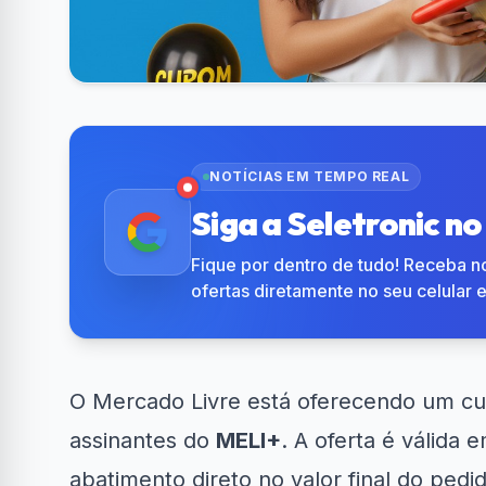
NOTÍCIAS EM TEMPO REAL
Siga a Seletronic n
Fique por dentro de tudo! Receba no
ofertas diretamente no seu celular 
O Mercado Livre está oferecendo um c
assinantes do
MELI+
. A oferta é válida
abatimento direto no valor final do pedi