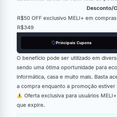
Desconto/O
R$50 OFF exclusivo MELI+ em compras 
R$349
Principais Cupons
Clube Samsung
AliExpress
O benefício pode ser utilizado em diver
R$50 OFF no Magazine
10% O
..
34% OFF em Lava e...
Luiza
sendo uma ótima oportunidade para eco
informática, casa e muito mais. Basta ace
a compra enquanto a promoção estiver a
Oferta exclusiva para usuários MELI+ e
que expire.