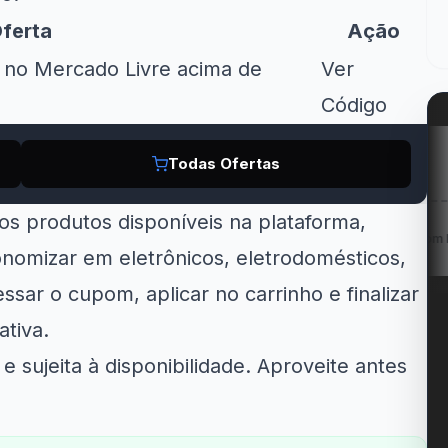
ferta
Ação
no Mercado Livre acima de
Ver
Código
Todas Ofertas
Amazon
Kabum!
LG
sos produtos disponíveis na plataforma,
FF em Geladeiras
R$ 200 OFF na Smart...
Cupom LG 5% OFF na
e...
nomizar em eletrônicos, eletrodomésticos,
ssar o cupom, aplicar no carrinho e finalizar
tiva.
 sujeita à disponibilidade. Aproveite antes