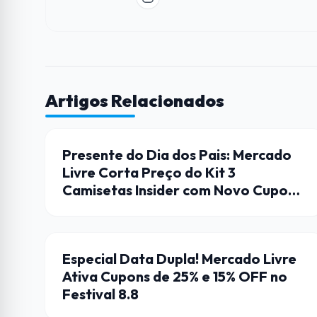
Artigos Relacionados
CUPONS DE DESCONTO
Presente do Dia dos Pais: Mercado
Livre Corta Preço do Kit 3
Camisetas Insider com Novo Cupom
no Festival 8.8
CUPONS DE DESCONTO
Especial Data Dupla! Mercado Livre
Ativa Cupons de 25% e 15% OFF no
Festival 8.8