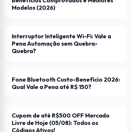
Benefícios Comprovados e Melhores
Modelos (2026)
AUTOMAÇÃO
Interruptor Inteligente Wi-Fi: Vale a
Pena Automação sem Quebra-
Quebra?
FONES DE OUVIDO
Fone Bluetooth Custo-Benefício 2026:
Qual Vale a Pena até R$ 150?
CUPONS DE DESCONTO
Cupom de até R$500 OFF Mercado
Livre de Hoje (05/08): Todos os
Códigos Ativos!