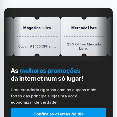
gamer
#windows
Mesa
#ps4
#playstation
#carregador
Magazine Luiza
Mercado Livre
Positi
25% OFF no Mercado
R$150 OFF em
Cupom R$ 100 OFF em...
Livre...
Vision..
As
melhores promoções
da internet num só lugar!
Uma curadoria rigorosa com os cupons mais
fortes das principais lojas pra você
economizar de verdade.
Confira as ofertas do dia