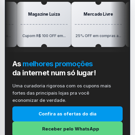
Magazine Luiza
Mercado Livre
Posi
R$150 OFF 
Cupom R$ 100 OFF em...
25% OFF em compras a...
Visio
As
melhores promoções
da internet num só lugar!
Uma curadoria rigorosa com os cupons mais
fortes das principais lojas pra você
economizar de verdade.
Confira as ofertas do dia
Receber pelo WhatsApp