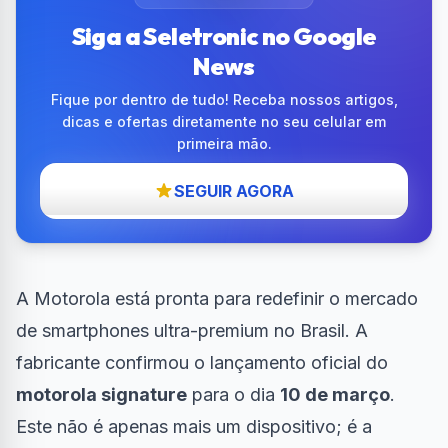
Siga a Seletronic no Google
News
Fique por dentro de tudo! Receba nossos artigos,
dicas e ofertas diretamente no seu celular em
primeira mão.
SEGUIR AGORA
A Motorola está pronta para redefinir o mercado
de smartphones ultra-premium no Brasil. A
fabricante confirmou o lançamento oficial do
motorola signature
para o dia
10 de março
.
Este não é apenas mais um dispositivo; é a