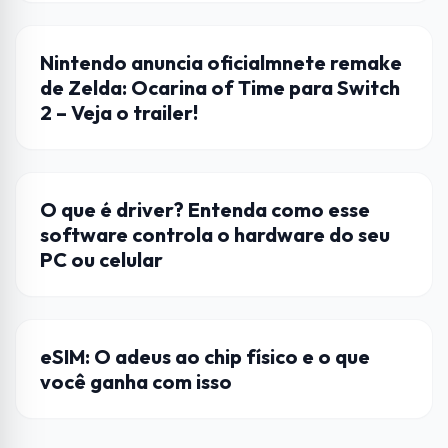
LANÇAMENTO
Nintendo anuncia oficialmnete remake
de Zelda: Ocarina of Time para Switch
2 – Veja o trailer!
APLICATIVOS
O que é driver? Entenda como esse
software controla o hardware do seu
PC ou celular
CELULAR
eSIM: O adeus ao chip físico e o que
você ganha com isso