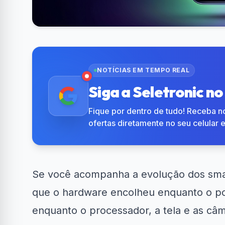
NOTÍCIAS EM TEMPO REAL
Siga a Seletronic n
Fique por dentro de tudo! Receba no
ofertas diretamente no seu celular 
Se você acompanha a evolução dos smar
que o hardware encolheu enquanto o p
enquanto o processador, a tela e as câ