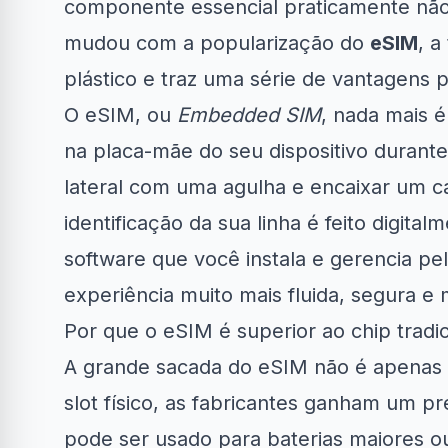
componente essencial praticamente não 
mudou com a popularização do
eSIM
, a
plástico e traz uma série de vantagens pr
O eSIM, ou
Embedded SIM
, nada mais é
na placa-mãe do seu dispositivo durante
Clube Samsung
AliExpress
A
lateral com uma agulha e encaixar um ca
identificação da sua linha é feito digita
R$50 OFF no Magazine
10% OFF 
34% OFF em Lava e...
Luiza
software que você instala e gerencia pe
experiência muito mais fluida, segura e
Por que o eSIM é superior ao chip tradic
A grande sacada do eSIM não é apenas e
slot físico, as fabricantes ganham um p
pode ser usado para baterias maiores o