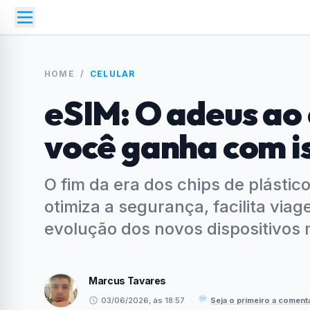
HOME
/
CELULAR
eSIM: O adeus ao c
você ganha com i
O fim da era dos chips de plásti
otimiza a segurança, facilita viag
evolução dos novos dispositivos 
Marcus Tavares
03/06/2026, às 18:57
·
Seja o primeiro a coment