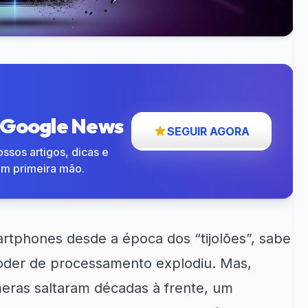
o Google News
SEGUIR AGORA
ssos artigos, dicas e
em primeira mão.
tphones desde a época dos “tijolões”, sabe
oder de processamento explodiu. Mas,
meras saltaram décadas à frente, um