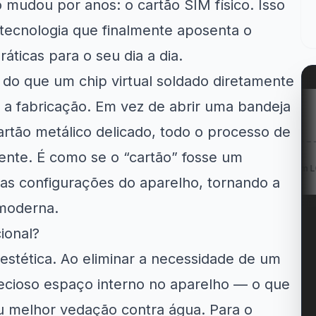
mudou por anos: o cartão SIM físico. Isso
 tecnologia que finalmente aposenta o
áticas para o seu dia a dia.
 do que um chip virtual soldado diretamente
 a fabricação. Em vez de abrir uma bandeja
mazon
Kabum!
LG
rtão metálico delicado, todo o processo de
lmente. É como se o “cartão” fosse um
em Geladeiras
R$ 40 OFF no Jogo...
Cupom LG 5% OFF na...
e...
las configurações do aparelho, tornando a
 moderna.
ional?
stética. Ao eliminar a necessidade de um
recioso espaço interno no aparelho — o que
u melhor vedação contra água. Para o