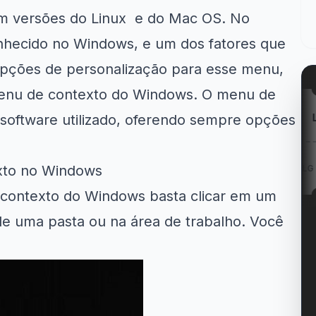
m versões do
Linux
e do
Mac OS
. No
onhecido no Windows, e um dos fatores que
opções de personalização para esse menu,
 menu de contexto do Windows. O menu de
oftware utilizado, oferendo sempre opções
zon
Kabum!
LG
: Entregas
12% OFF em itens
xto no Windows
Cupom LG 5% OFF na...
té...
participantes...
contexto do Windows basta clicar em um
de uma pasta ou na área de trabalho. Você