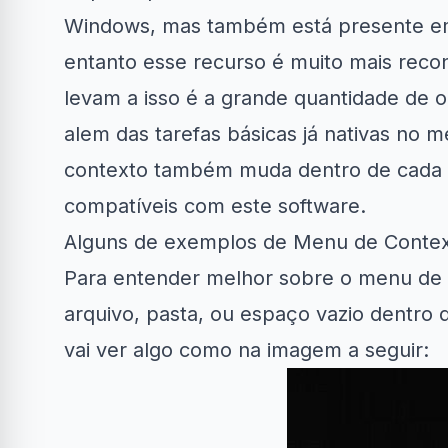
Windows, mas também está presente e
entanto esse recurso é muito mais rec
levam a isso é a grande quantidade de 
alem das tarefas básicas já nativas no
contexto também muda dentro de cada s
Clube Samsung
AliExpress
Ama
compatíveis com este software.
R$50 OFF no Magazine
Amazon Now
Alguns de exemplos de Menu de Conte
34% OFF em Lava e...
Luiza
em a
Para entender melhor sobre o menu de 
arquivo, pasta, ou espaço vazio dentro 
vai ver algo como na imagem a seguir: