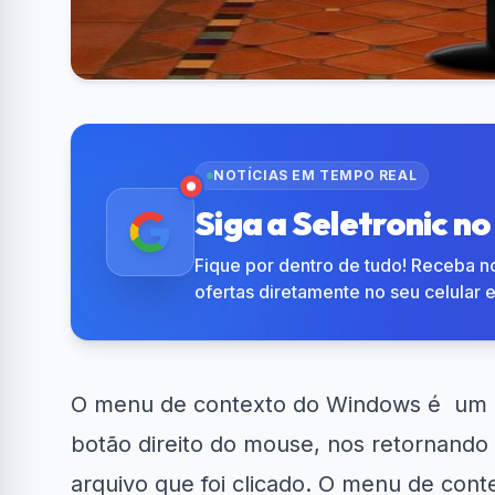
NOTÍCIAS EM TEMPO REAL
Siga a Seletronic n
Fique por dentro de tudo! Receba no
ofertas diretamente no seu celular 
O menu de contexto do
Windows
é um m
botão direito do mouse, nos retornando 
arquivo que foi clicado. O menu de cont