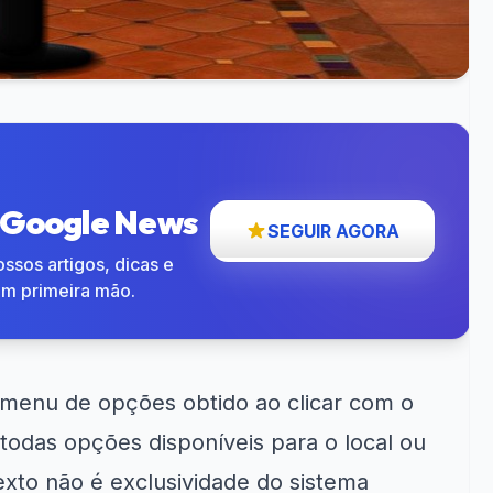
o Google News
SEGUIR AGORA
ssos artigos, dicas e
em primeira mão.
enu de opções obtido ao clicar com o
todas opções disponíveis para o local ou
exto não é exclusividade do sistema