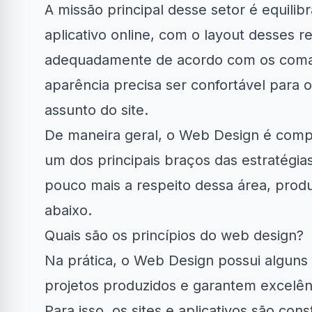
A missão principal desse setor é equilib
aplicativo online, com o layout desses 
adequadamente de acordo com os comand
aparência precisa ser confortável para o
assunto do site.
Clube Samsung
AliExpress
Ama
De maneira geral, o Web Design é compl
um dos principais braços das estratégias
R$50 OFF no Magazine
Amazon Now
34% OFF em Lava e...
Luiza
em a
pouco mais a respeito dessa área, pro
abaixo.
Quais são os princípios do web design?
Na prática, o Web Design possui algun
projetos produzidos e garantem excelênc
Para isso, os sites e aplicativos são co