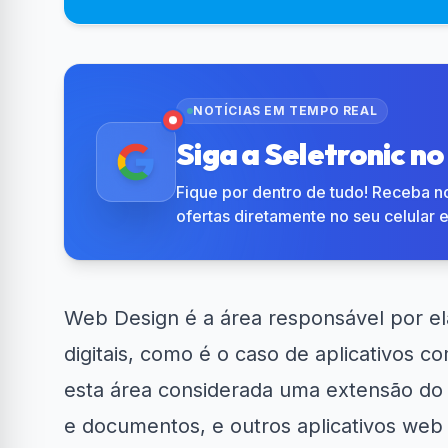
NOTÍCIAS EM TEMPO REAL
Siga a Seletronic n
Fique por dentro de tudo! Receba no
ofertas diretamente no seu celular 
Web Design é a área responsável por ela
digitais, como é o caso de aplicativos c
esta área considerada uma extensão do 
e documentos, e outros aplicativos web 