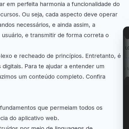
rar em perfeita harmonia a funcionalidade do
recursos. Ou seja, cada aspecto deve operar
os necessários, e ainda assim, a
 usuário, e transmitir de forma correta o
zon
Kabum!
LG
exo e recheado de princípios. Entretanto, é
 digitais. Para te ajudar a entender um
: Entregas
20% OFF na campanha
Cupom LG 5% OFF na...
té...
Tchau...
duzimos um conteúdo completo. Confira
s fundamentos que permeiam todos os
ia do aplicativo web.
nstruídos por meio de linguagens de