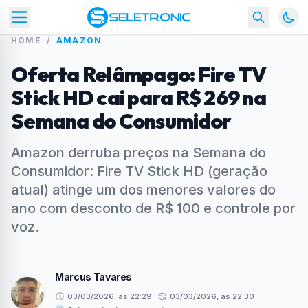
HOME
/
AMAZON
Oferta Relâmpago: Fire TV
Stick HD cai para R$ 269 na
Semana do Consumidor
Amazon derruba preços na Semana do
Consumidor: Fire TV Stick HD (geração
atual) atinge um dos menores valores do
ano com desconto de R$ 100 e controle por
voz.
Marcus Tavares
03/03/2026, às 22:29
03/03/2026, às 22:30
·