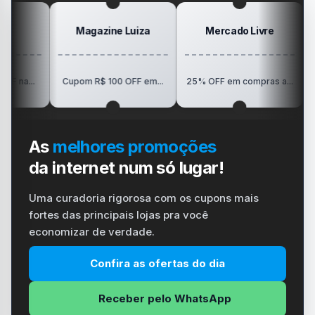
Magazine Luiza
Mercado Livre
P
R$150 O
Cupom R$ 100 OFF em...
25% OFF em compras a...
V
As
melhores promoções
da internet num só lugar!
Uma curadoria rigorosa com os cupons mais
fortes das principais lojas pra você
economizar de verdade.
Confira as ofertas do dia
Receber pelo WhatsApp