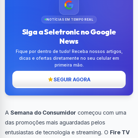
NOTÍCIAS EM TEMPO REAL
Siga a Seletronic no Google
News
Fique por dentro de tudo! Receba nossos artigos,
dicas e ofertas diretamente no seu celular em
primeira mão.
SEGUIR AGORA
A
Semana do Consumidor
começou com uma
das promoções mais aguardadas pelos
entusiastas de tecnologia e streaming. O
Fire TV