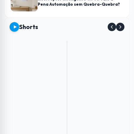
Pena Automação sem Quebra-Quebra?
Shorts
Envie
Como
Conheça
Esse
imagens
aumentar
os
Carregador