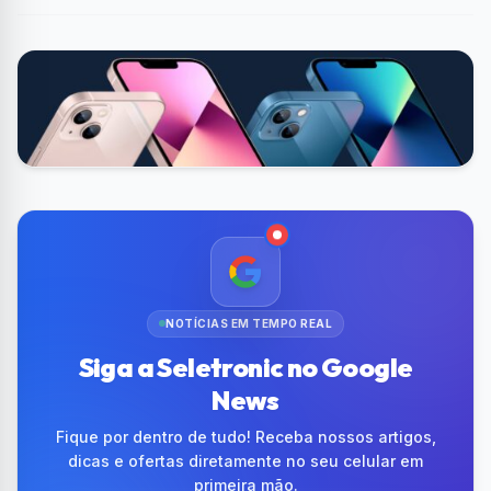
NOTÍCIAS EM TEMPO REAL
Siga a Seletronic no Google
News
Fique por dentro de tudo! Receba nossos artigos,
dicas e ofertas diretamente no seu celular em
primeira mão.