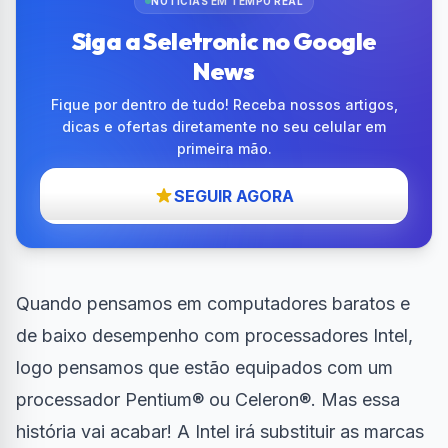
NOTÍCIAS EM TEMPO REAL
Siga a Seletronic no Google
News
Fique por dentro de tudo! Receba nossos artigos,
dicas e ofertas diretamente no seu celular em
primeira mão.
SEGUIR AGORA
Quando pensamos em computadores baratos e
de baixo desempenho com processadores Intel,
logo pensamos que estão equipados com um
processador Pentium® ou Celeron®. Mas essa
história vai acabar! A Intel irá substituir as marcas