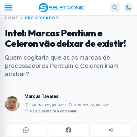
HOME
/
PROCESSADOR
Intel: Marcas Pentium e
Celeron vão deixar de existir!
Quem cogitaria que as as marcas de
processadores Pentium e Celeron iriam
acabar?
Marcus Tavares
16/09/2022, às 16:21
16/09/2022, às 16:21
·
Seja o primeiro a comentar