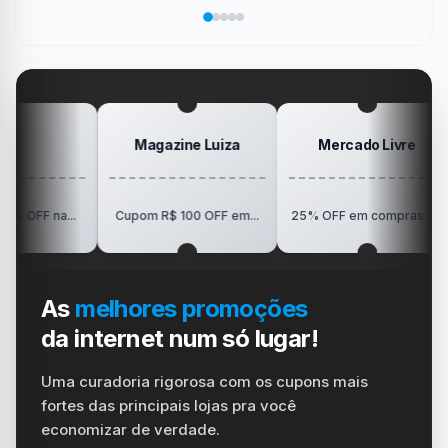
sua
no
de
da
Elogio
dispositivo
trabalho
SanDisk
na
vida
no
Minha
gamer
#windows
Mesa
#ps4
#playstation
#carregador
Magazine Luiza
Mercado Livre
R
na...
Cupom R$ 100 OFF em...
25% OFF em compras a...
As
melhores promoções
da internet num só lugar!
Uma curadoria rigorosa com os cupons mais
fortes das principais lojas pra você
economizar de verdade.