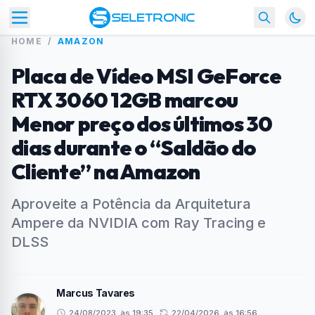
HOME
/
AMAZON
Placa de Vídeo MSI GeForce
RTX 3060 12GB marcou
Menor preço dos últimos 30
dias durante o “Saldão do
Cliente” na Amazon
Aproveite a Potência da Arquitetura
Ampere da NVIDIA com Ray Tracing e
DLSS
Marcus Tavares
24/08/2023, às 19:35
22/04/2026, às 16:56
·