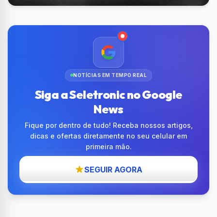
NOTÍCIAS EM TEMPO REAL
Siga a Seletronic no Google
News
Fique por dentro de tudo! Receba nossos artigos,
dicas e ofertas diretamente no seu celular em
primeira mão.
SEGUIR AGORA