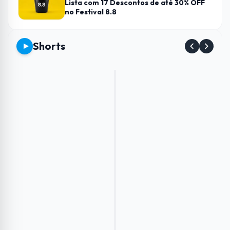
Lista com 17 Descontos de até 30% OFF
no Festival 8.8
Shorts
Envie
Como
Conheça
Esse
imagens
aumentar
os
Carregador