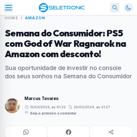
HOME
/
AMAZON
Semana do Consumidor: PS5
com God of War Ragnarok na
Amazon com desconto!
Sua oportunidade de investir no console
dos seus sonhos na Semana do Consumidor
Marcus Tavares
15/03/2023, às 01:22
25/02/2024, às 21:27
·
Seja o primeiro a comentar