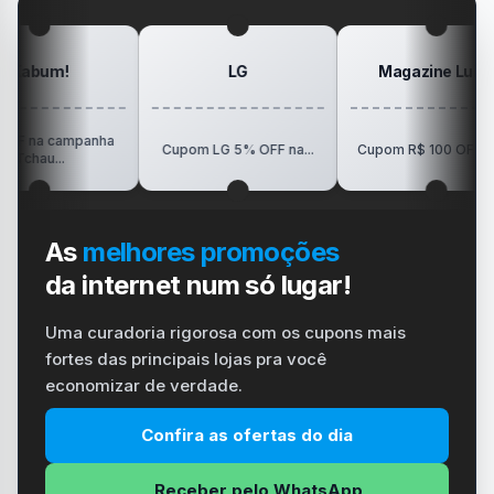
#carregador
!
LG
Magazine Luiza
ampanha
Cupom LG 5% OFF na...
Cupom R$ 100 OFF em...
As
melhores promoções
da internet num só lugar!
Uma curadoria rigorosa com os cupons mais
fortes das principais lojas pra você
economizar de verdade.
Confira as ofertas do dia
Receber pelo WhatsApp